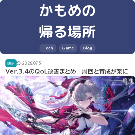
かもめの
帰る場所
Tech
Game
Blog
2026.07.31
鳴潮
Ver.3.4のQoL改善まとめ｜周回と育成が楽に