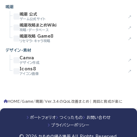
鳴潮
鳴潮 公式
↗
ゲーム公式サイト
鳴潮攻略まとめWiki
↗
攻略・データベース
鳴潮攻略 Game8
↗
リセマラ・キャラ攻略
デザイン・素材
Canva
↗
デザイン作成
Icons8
↗
アイコン画像
HOME
Game
鳴潮
Ver.3.4のQoL改善まとめ｜周回と育成が楽に
ポートフォリオ
つくったもの
お問い合わせ
プライバシーポリシー
© 2026
かもめの帰る場所
All Rights Reserved.