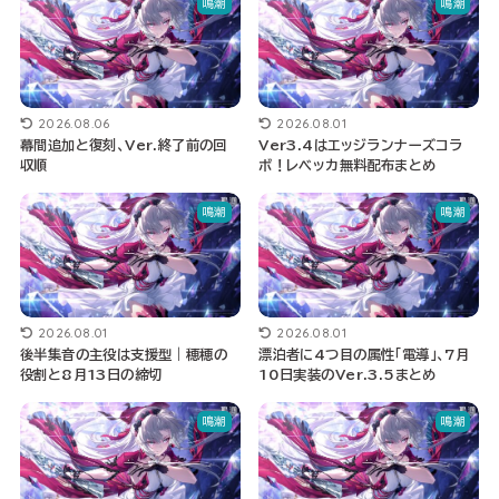
鳴潮
鳴潮
2026.08.06
2026.08.01
幕間追加と復刻、Ver.終了前の回
Ver3.4はエッジランナーズコラ
収順
ボ！レベッカ無料配布まとめ
鳴潮
鳴潮
2026.08.01
2026.08.01
後半集音の主役は支援型｜穂穂の
漂泊者に4つ目の属性「電導」、7月
役割と8月13日の締切
10日実装のVer.3.5まとめ
鳴潮
鳴潮