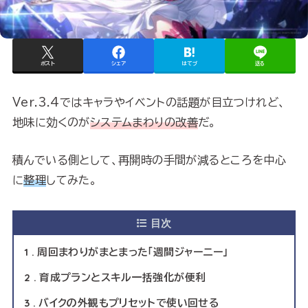
ポスト
シェア
はてブ
送る
Ver.3.4ではキャラやイベントの話題が目立つけれど、
地味に効くのが
システムまわりの改善
だ。
積んでいる側として、再開時の手間が減るところを中心
に
整理
してみた。
目次
1
周回まわりがまとまった「週間ジャーニー」
2
育成プランとスキル一括強化が便利
3
バイクの外観もプリセットで使い回せる