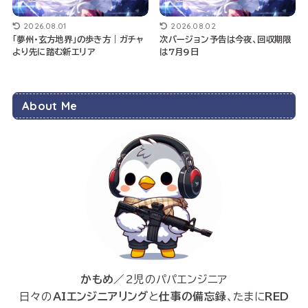
2026.08.01
2026.08.02
「夢州・玄方地界」の歩き方｜ガチャ
次バージョン予告は今夜、回収期限
より先に踏む新エリア
は7月9日
About Me
かもめ
／2児のパパエンジニア
日々の
AIエンジニアリング
と
仕事の備忘録
、たまに
RED