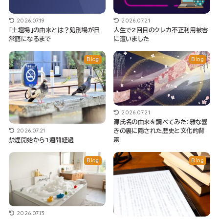
2026.07.19
2026.07.21
「土壇場」の由来とは？処刑場が日
人生で2回目のクレカ不正利用被害
常語になるまで
に遭いました
Blog
Blog
2026.07.21
源氏名の由来を調べてみた：雅な響
2026.07.21
きの裏に隠された歴史と文化的背
景
禁煙開始から1週間経過
Blog
Blog
2026.07.13