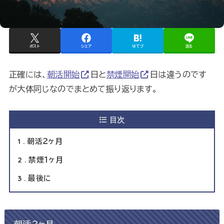
ポスト
シェア
はてブ
送る
正確には、
朝活開始
日と
禁煙開始
日は違うのです
が大体同じなのでまとめて振り返ります。
目次
1
朝活２ヶ月
2
禁煙１ヶ月
3
最後に