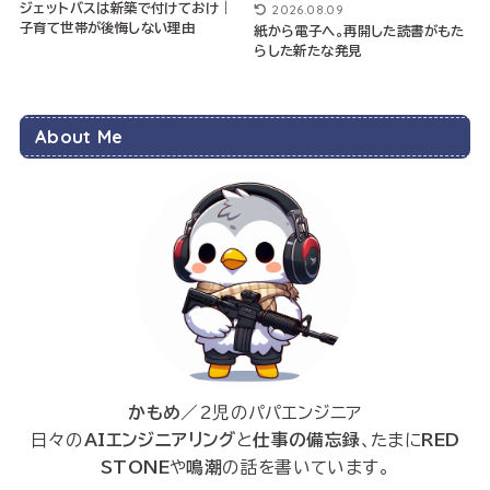
ジェットバスは新築で付けておけ｜
2026.08.09
子育て世帯が後悔しない理由
紙から電子へ。再開した読書がもた
らした新たな発見
About Me
かもめ
／2児のパパエンジニア
日々の
AIエンジニアリング
と
仕事の備忘録
、たまに
RED
STONE
や
鳴潮
の話を書いています。