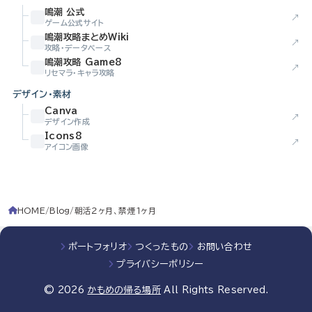
鳴潮 公式
↗
ゲーム公式サイト
鳴潮攻略まとめWiki
↗
攻略・データベース
鳴潮攻略 Game8
↗
リセマラ・キャラ攻略
デザイン・素材
Canva
↗
デザイン作成
Icons8
↗
アイコン画像
HOME
Blog
朝活２ヶ月、禁煙１ヶ月
ポートフォリオ
つくったもの
お問い合わせ
プライバシーポリシー
© 2026
かもめの帰る場所
All Rights Reserved.