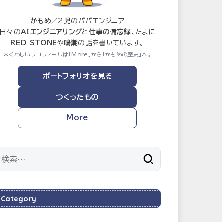
かもめ
／2児のパパエンジニア
日々の
AIエンジニアリング
と
仕事の備忘録
、たまに
RED STONE
や
鳴潮
の話を書いています。
＊くわしいプロフィールは「More」から「かもめの歴史」へ。
ポートフォリオを見る
つくったもの
More
検
索:
Category