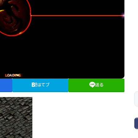
はてブ
送る