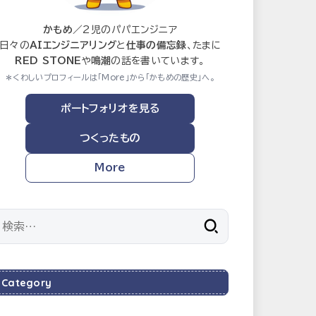
かもめ
／2児のパパエンジニア
日々の
AIエンジニアリング
と
仕事の備忘録
、たまに
RED STONE
や
鳴潮
の話を書いています。
＊くわしいプロフィールは「More」から「かもめの歴史」へ。
ポートフォリオを見る
つくったもの
More
検
索:
Category