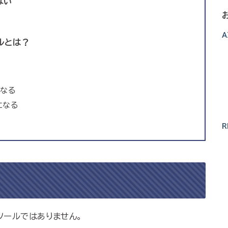
ない
？
A
ルとは？
になる
になる
R
ツールではありません。