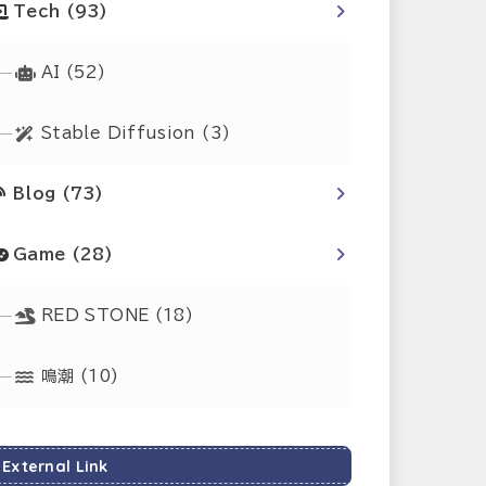
Tech
(93)
AI
(52)
Stable Diffusion
(3)
Blog
(73)
Game
(28)
RED STONE
(18)
鳴潮
(10)
External Link