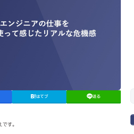
はてブ
送る
えです。