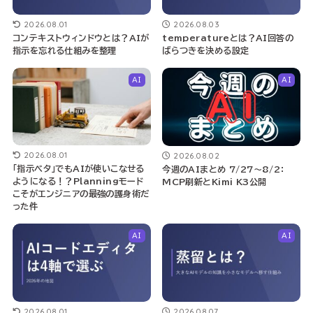
2026.08.01
2026.08.03
コンテキストウィンドウとは？AIが
temperatureとは？AI回答の
指示を忘れる仕組みを整理
ばらつきを決める設定
AI
AI
2026.08.01
2026.08.02
「指示ベタ」でもAIが使いこなせる
今週のAIまとめ 7/27〜8/2：
ようになる！？Planningモード
MCP刷新とKimi K3公開
こそがエンジニアの最強の護身術だ
った件
AI
AI
2026.08.01
2026.08.07