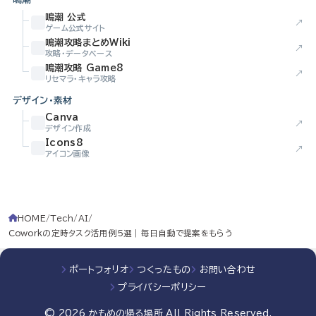
鳴潮 公式
↗
ゲーム公式サイト
鳴潮攻略まとめWiki
↗
攻略・データベース
鳴潮攻略 Game8
↗
リセマラ・キャラ攻略
デザイン・素材
Canva
↗
デザイン作成
Icons8
↗
アイコン画像
HOME
Tech
AI
Coworkの定時タスク活用例5選｜毎日自動で提案をもらう
ポートフォリオ
つくったもの
お問い合わせ
プライバシーポリシー
© 2026
かもめの帰る場所
All Rights Reserved.