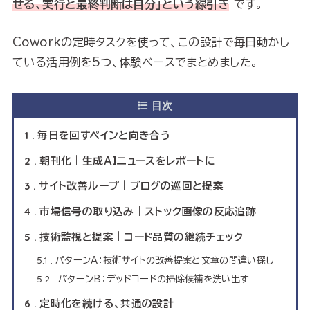
せる、実行と最終判断は自分」という線引き
です。
Coworkの定時タスクを使って、この設計で毎日動かし
ている活用例を5つ、体験ベースでまとめました。
目次
1
毎日を回すペインと向き合う
2
朝刊化｜生成AIニュースをレポートに
3
サイト改善ループ｜ブログの巡回と提案
4
市場信号の取り込み｜ストック画像の反応追跡
5
技術監視と提案｜コード品質の継続チェック
5.1
パターンA：技術サイトの改善提案と文章の間違い探し
5.2
パターンB：デッドコードの掃除候補を洗い出す
6
定時化を続ける、共通の設計