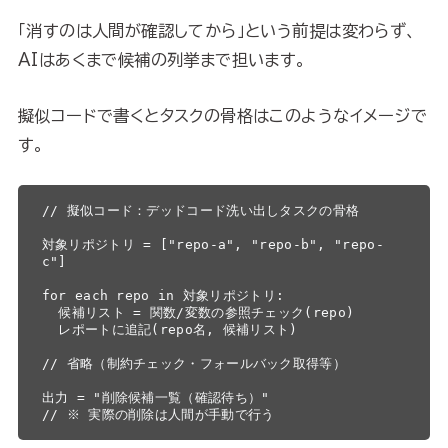
「消すのは人間が確認してから」という前提は変わらず、
AIはあくまで候補の列挙まで担います。
擬似コードで書くとタスクの骨格はこのようなイメージで
す。
// 擬似コード：デッドコード洗い出しタスクの骨格

対象リポジトリ = ["repo-a", "repo-b", "repo-
c"]

for each repo in 対象リポジトリ:

  候補リスト = 関数/変数の参照チェック(repo)

  レポートに追記(repo名, 候補リスト)

// 省略（制約チェック・フォールバック取得等）

出力 = "削除候補一覧（確認待ち）"

// ※ 実際の削除は人間が手動で行う