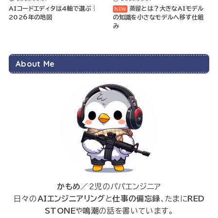
AIコードエディタは4軸で選ぶ｜
蒸留とは？大きなAIモデル
2026年の地図
の知識を小さなモデルへ移す仕組
み
About Me
かもめ
／2児のパパエンジニア
日々の
AIエンジニアリング
と
仕事の備忘録
、たまに
RED
STONE
や
鳴潮
の話を書いています。