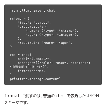
from ollama import chat

schema = {

    "type": "object",

    "properties": {

        "name": {"type": "string"},

        "age": {"type": "integer"},

    },

    "required": ["name", "age"],

}

res = chat(

    model="llama3.2",

    messages=[{"role": "user", "content": 
"山田太郎は30歳です"}],

    format=schema,

)

print(res.message.content)
format に渡すのは、普通の dict で表現した JSON
スキーマです。