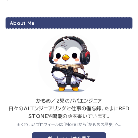
About Me
かもめ
／2児のパパエンジニア
日々の
AIエンジニアリング
と
仕事の備忘録
、たまに
RED
STONE
や
鳴潮
の話を書いています。
＊くわしいプロフィールは「More」から「かもめの歴史」へ。