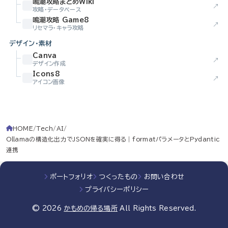
鳴潮攻略まとめWiki
↗
攻略・データベース
鳴潮攻略 Game8
↗
リセマラ・キャラ攻略
デザイン・素材
Canva
↗
デザイン作成
Icons8
↗
アイコン画像
HOME
Tech
AI
Ollamaの構造化出力でJSONを確実に得る｜formatパラメータとPydantic
連携
ポートフォリオ
つくったもの
お問い合わせ
プライバシーポリシー
© 2026
かもめの帰る場所
All Rights Reserved.