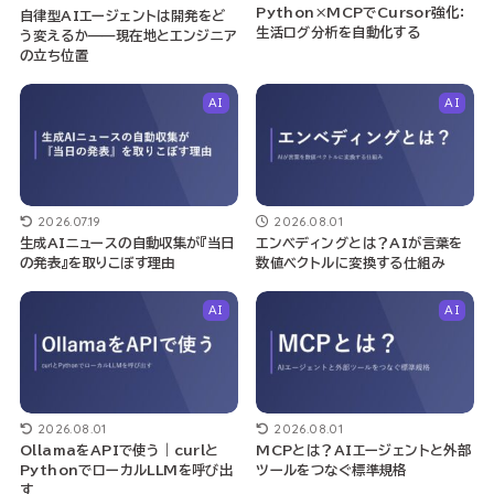
Python×MCPでCursor強化：
自律型AIエージェントは開発をど
生活ログ分析を自動化する
う変えるか——現在地とエンジニア
の立ち位置
AI
AI
2026.07.19
2026.08.01
生成AIニュースの自動収集が『当日
エンベディングとは？AIが言葉を
の発表』を取りこぼす理由
数値ベクトルに変換する仕組み
AI
AI
2026.08.01
2026.08.01
OllamaをAPIで使う｜curlと
MCPとは？AIエージェントと外部
PythonでローカルLLMを呼び出
ツールをつなぐ標準規格
す