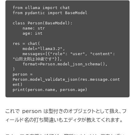
from ollama import chat

from pydantic import BaseModel

class Person(BaseModel):

    name: str

    age: int

res = chat(

    model="llama3.2",

    messages=[{"role": "user", "content": 
"山田太郎は30歳です"}],

    format=Person.model_json_schema(),

)

person = 
Person.model_validate_json(res.message.cont
ent)

print(person.name, person.age)
これで person は型付きのオブジェクトとして扱え、フ
ィールド名の打ち間違いもエディタが教えてくれます。